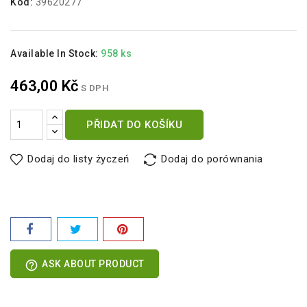
Kód:
39620277
Available In Stock:
958 ks
463,00 Kč
S DPH
PŘIDAT DO KOŠÍKU
Dodaj do listy życzeń
Dodaj do porównania
help_outline
ASK ABOUT PRODUCT