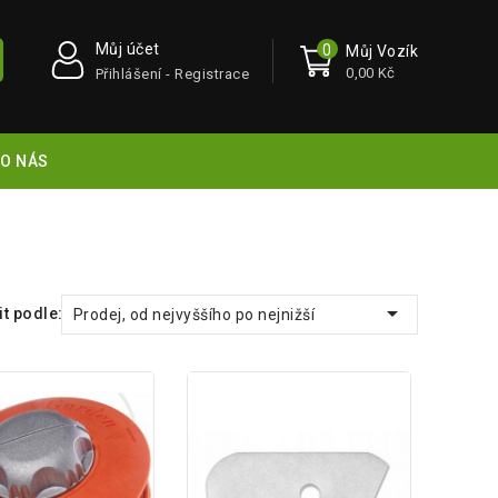
Můj účet
0
Můj Vozík
0,00 Kč
Přihlášení - Registrace
O NÁS

t podle:
Prodej, od nejvyššího po nejnižší