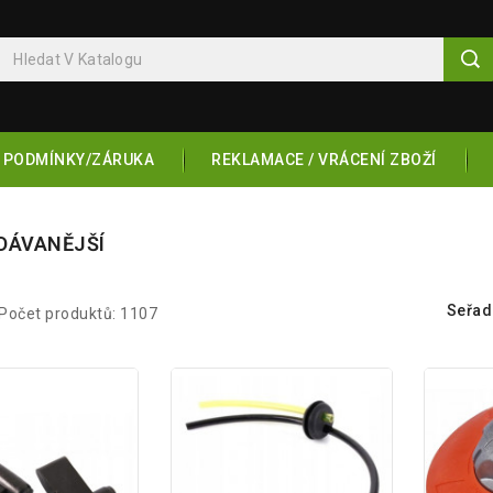
 PODMÍNKY/ZÁRUKA
REKLAMACE / VRÁCENÍ ZBOŽÍ
DÁVANĚJŠÍ
Seřadi
Počet produktů: 1107