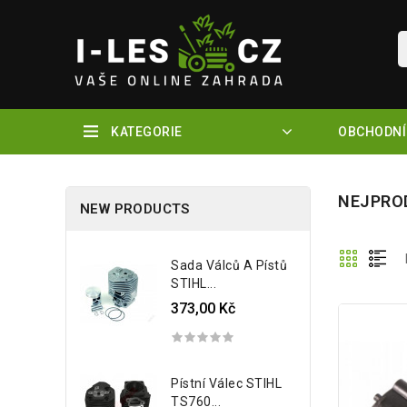
KATEGORIE
OBCHODNÍ
NEJPRO
NEW PRODUCTS
Sada Válců A Pístů
STIHL...
373,00 Kč
Pístní Válec STIHL
TS760...