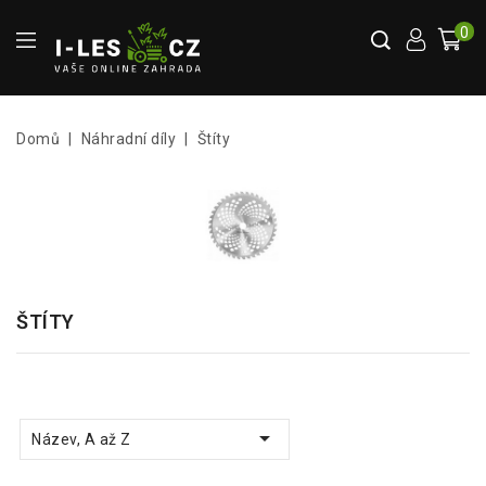
0
Domů
Náhradní díly
Štíty
ŠTÍTY

Název, A až Z