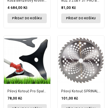
Kosa Benzínový Křovinořez...
NŮŽ 3 ZUBY 3T PRO BENZÍNOVOU KOSU
4 684,00 Kč
81,00 Kč
PŘIDAT DO KOŠÍKU
PŘIDAT DO KOŠÍKU
Pilový Kotouč Pro Spalovací Frézu 255-3t
Pilový Kotouč SPRINAL MOWSHIP SHARESHIP...
78,00 Kč
101,00 Kč