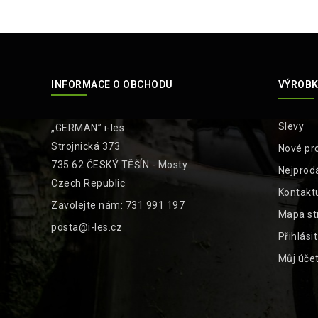
INFORMACE O OBCHODU
VÝROBK
Slevy
„GERMAN” i-les
Strojnická 373
Nové pr
735 62 ČESKÝ TĚŠÍN - Mosty
Nejprod
Czech Republic
Kontakt
Zavolejte nám:
731 991 197
Mapa st
posta@i-les.cz
Přihlási
Můj úče