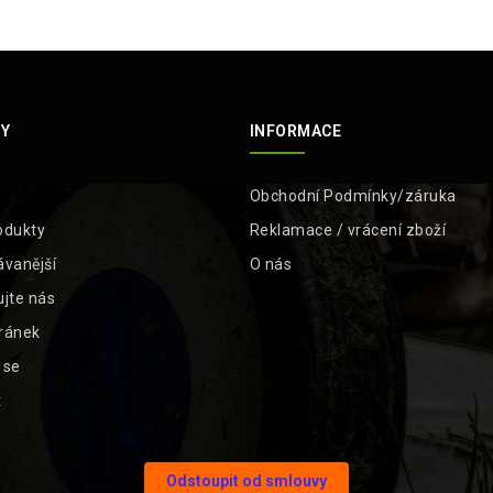
Y
INFORMACE
Obchodní Podmínky/záruka
odukty
Reklamace / vrácení zboží
ávanější
O nás
ujte nás
ránek
t se
t
Odstoupit od smlouvy