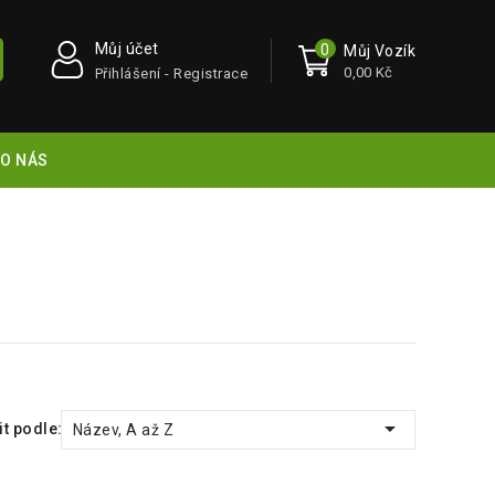
Můj účet
0
Můj Vozík
0,00 Kč
Přihlášení - Registrace
O NÁS

t podle:
Název, A až Z