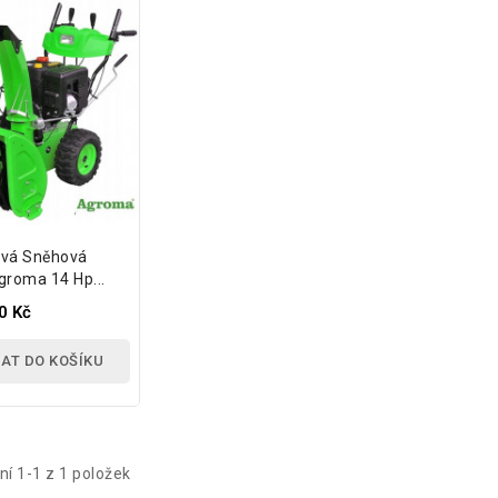
vá Sněhová
groma 14 Hp...
0 Kč
AT DO KOŠÍKU
í 1-1 z 1 položek