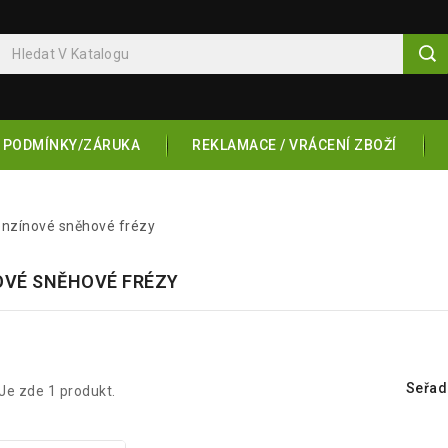
 PODMÍNKY/ZÁRUKA
REKLAMACE / VRÁCENÍ ZBOŽÍ
nzínové sněhové frézy
OVÉ SNĚHOVÉ FRÉZY
Seřadi
Je zde 1 produkt.