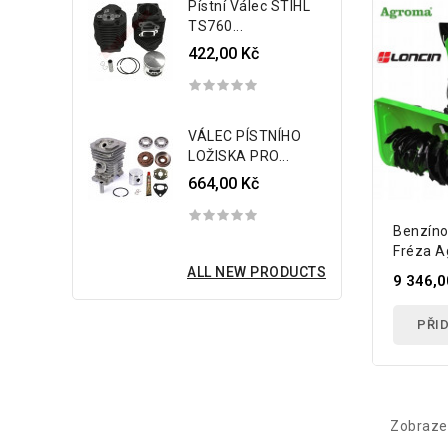
Pístní Válec STIHL
TS760...
422,00 Kč
VÁLEC PÍSTNÍHO
LOŽISKA PRO...
664,00 Kč
Benzíno
Fréza A
ALL NEW PRODUCTS
9 346,0
PŘID
Zobrazen