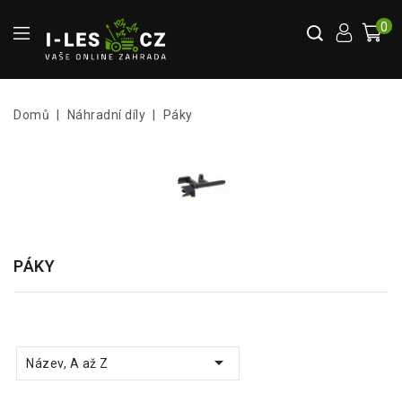
0
Domů
Náhradní díly
Páky
PÁKY

Název, A až Z