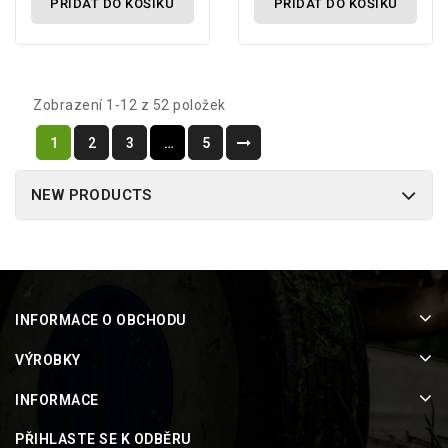
PŘIDAT DO KOŠÍKU
PŘIDAT DO KOŠÍKU
Zobrazení 1-12 z 52 položek
1
2
3
…
5
NEW PRODUCTS
INFORMACE O OBCHODU
VÝROBKY
INFORMACE
PŘIHLASTE SE K ODBĚRU