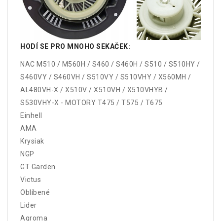
HODÍ SE PRO MNOHO SEKAČEK:
NAC M510 / M560H / S460 / S460H / S510 / S510HY /
S460VY / S460VH / S510VY / S510VHY / X560MH /
AL480VH-X / X510V / X510VH / X510VHYB /
S530VHY-X - MOTORY T475 / T575 / T675
Einhell
AMA
Krysiak
NGP
GT Garden
Victus
Oblíbené
Lider
Agroma