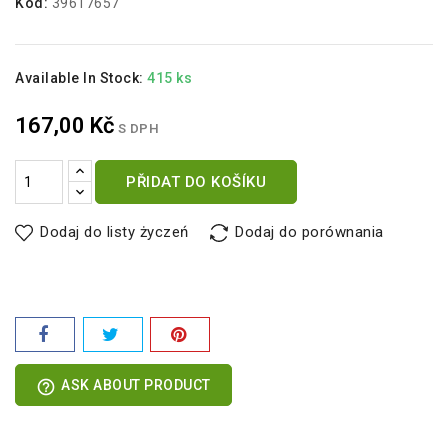
Kód:
39617657
Available In Stock:
415 ks
167,00 Kč
S DPH
PŘIDAT DO KOŠÍKU
Dodaj do listy życzeń
Dodaj do porównania
help_outline
ASK ABOUT PRODUCT