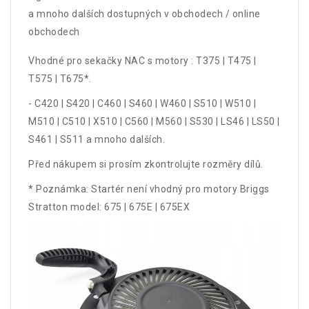
a mnoho dalších dostupných v obchodech / online
obchodech
Vhodné pro sekačky NAC s motory : T375 | T475 |
T575 | T675*.
- C420 | S420 | C460 | S460 | W460 | S510 | W510 |
M510 | C510 | X510 | C560 | M560 | S530 | LS46 | LS50 |
S461 | S511 a mnoho dalších.
Před nákupem si prosím zkontrolujte rozměry dílů.
* Poznámka: Startér není vhodný pro motory Briggs
Stratton model: 675 | 675E | 675EX