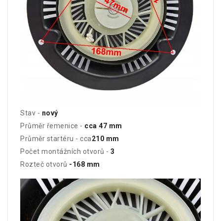
Stav -
nový
Průměr řemenice -
cca 47 mm
Průměr startéru - cca
210 mm
Počet montážních otvorů -
3
Rozteč otvorů
-168 mm