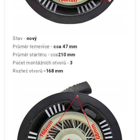
Stav -
nový
Průměr řemenice -
cca 47 mm
Průměr startéru - cca
210 mm
Počet montážních otvorů -
3
Rozteč otvorů
-168 mm