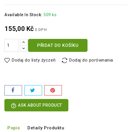
Available In Stock:
509 ks
155,00 Kč
S DPH
PŘIDAT DO KOŠÍKU
Dodaj do listy życzeń
Dodaj do porównania
help_outline
ASK ABOUT PRODUCT
Popis
Detaily Produktu