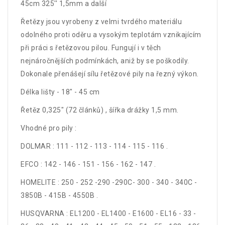
45cm 325'' 1,5mm a další
Řetězy jsou vyrobeny z velmi tvrdého materiálu
odolného proti oděru a vysokým teplotám vznikajícím
při práci s řetězovou pilou. Fungují i v těch
nejnáročnějších podmínkách, aniž by se poškodily.
Dokonale přenášejí sílu řetězové pily na řezný výkon.
Délka lišty - 18" - 45 cm
Řetěz 0,325" (72 článků) , šířka drážky 1,5 mm.
Vhodné pro pily :
DOLMAR : 111 - 112 - 113 - 114 - 115 - 116 .
EFCO : 142 - 146 - 151 - 156 - 162 - 147 .
HOMELITE : 250 - 252 -290 -290C- 300 - 340 - 340C -
3850B - 415B - 4550B .
HUSQVARNA : EL1200 - EL1400 - E1600 - EL16 - 33 -