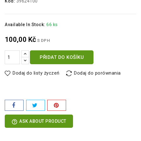
Kód:
39624100
Available In Stock:
66 ks
100,00 Kč
S DPH
PŘIDAT DO KOŠÍKU
Dodaj do listy życzeń
Dodaj do porównania
help_outline
ASK ABOUT PRODUCT