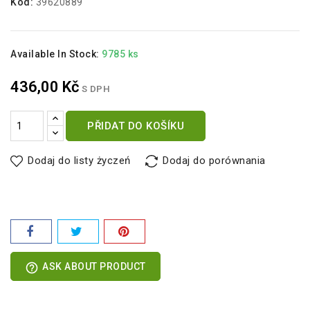
Kód:
39620889
Available In Stock:
9785 ks
436,00 Kč
S DPH
PŘIDAT DO KOŠÍKU
Dodaj do listy życzeń
Dodaj do porównania
help_outline
ASK ABOUT PRODUCT