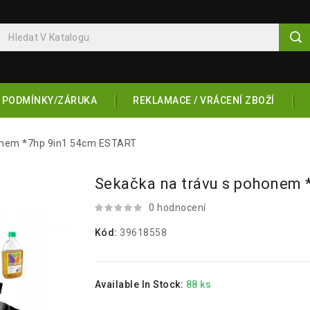
 PODMÍNKY/ZÁRUKA
REKLAMACE / VRÁCENÍ ZBOŽÍ
onem *7hp 9in1 54cm ESTART
Sekačka na trávu s pohonem
0 hodnocení
Kód:
39618558
Available In Stock:
88 ks