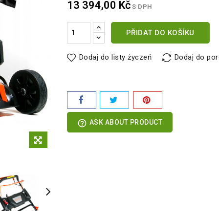
13 394,00 Kč
S DPH
PŘIDAT DO KOŠÍKU
Dodaj do listy życzeń
Dodaj do po
help_outline
ASK ABOUT PRODUCT