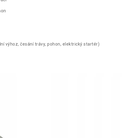
hon
í výhoz, česání trávy, pohon, elektrický startér)