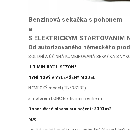
Benzínová sekačka s pohonem
a
S ELEKTRICKÝM STARTOVÁNÍM NA
Od autorizovaného německého prod
SOLIDNÍ A ÚČINNÁ KOMBINOVANÁ SEKAČKA S VÝKON
HIT MINULÝCH SEZÓN !
NYNÍ NOVÝ A VYLEPŠENÝ MODEL !
NĚMECKÝ model (TB53S13E)
s motorem LONCIN s horním ventilem
Doporučená plocha pro sečení : 3000 m2
MÁ:
- velká zadní hnací kola pro pohodlnější a rychlejší p