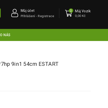
Můj účet
0
Můj Vozík
0,00 Kč
Přihlášení - Registrace
O NÁS
 *7hp 9in1 54cm ESTART