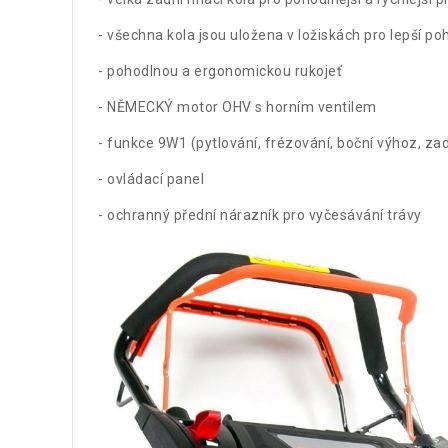
- všechna kola jsou uložena v ložiskách pro lepší po
- pohodlnou a ergonomickou rukojeť
- NĚMECKÝ motor OHV s horním ventilem
- funkce 9W1 (pytlování, frézování, boční výhoz, zadn
- ovládací panel
- ochranný přední nárazník pro vyčesávání trávy