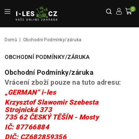
0
Domů
Obchodní Podmínky/záruka
OBCHODNÍ PODMÍNKY/ZÁRUKA
Obchodní Podmínky/záruka
Vrácení zboží pouze na tuto adresu:
„GERMAN” i-les
Krzysztof Slawomir
Szebesta
Strojnická 373
735 62 ČESKÝ TĚŠÍN - Mosty
IČ: 87766884
DIČ: CZ682859356