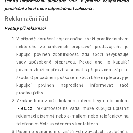
těmito informacemi důsledně řídit. V případě nesprávného
používání zboží nese odpovědnost zákazník.
Reklamační řád
Postup při reklamaci
V případě doručení objednaného zboží prostřednictvím
některého ze smluvních přepravců prodávajícího je
kupující povinen zkontrolovat, zda zboží nevykazuje
vady způsobené přepravou. Pokud ano, je kupující
povinen zboží nepřevzít a sepsat s přepravcem zápis o
škodě. O případném poškození zboží během přepravy je
kupující povinen neprodleně informovat také
prodávajícího.
Vznikne-li na zboží dodaném internetovým obchodem
i-les.cz
reklamovatelná vada, může kupující uplatnit
reklamaci písemně nebo e-mailem nebo telefonicky na
telefonním čísle uvedeném v kontaktech.
Písemné oznámení o zjištěných závadách společně s