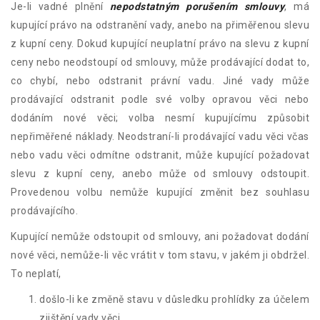
Je-li vadné plnění
nepodstatným porušením smlouvy
, má
kupující právo na odstranění vady, anebo na přiměřenou slevu
z kupní ceny. Dokud kupující neuplatní právo na slevu z kupní
ceny nebo neodstoupí od smlouvy, může prodávající dodat to,
co chybí, nebo odstranit právní vadu. Jiné vady může
prodávající odstranit podle své volby opravou věci nebo
dodáním nové věci; volba nesmí kupujícímu způsobit
nepřiměřené náklady. Neodstraní-li prodávající vadu věci včas
nebo vadu věci odmítne odstranit, může kupující požadovat
slevu z kupní ceny, anebo může od smlouvy odstoupit.
Provedenou volbu nemůže kupující změnit bez souhlasu
prodávajícího.
Kupující nemůže odstoupit od smlouvy, ani požadovat dodání
nové věci, nemůže-li věc vrátit v tom stavu, v jakém ji obdržel.
To neplatí,
došlo-li ke změně stavu v důsledku prohlídky za účelem
zjištění vady věci,