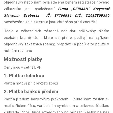
objednávky nebo nám byla sdělena během registrace nového
zákazníka jsou společností
Firma „GERMAN” Krzysztof
Sławomir Szebesta IČ: 87766884 DIČ: CZ682859356
považována za diskrétní a jsou chráněna proti zneužití.
Údaje o zákaznících zásadně nebudou sdělovány třetím
osobám kromě těch, které se přímo podílejí na vyřízení
objednávky zákazníka (banky, přepravci a pod.) a to pouze v
nutném rozsahu.
Možnosti platby
Ceny jsou v četně DPH
1. Platba dobírkou
Platba hotově při převzetí zboží
2. Platba bankou předem
Platba předem bankovním převodem – bude Vám zaslán e-
mail s číslem účtu, variabílním symbolem a celkovou částkou
k úhradě. Zboží bude expedováno po připsání částky na náš