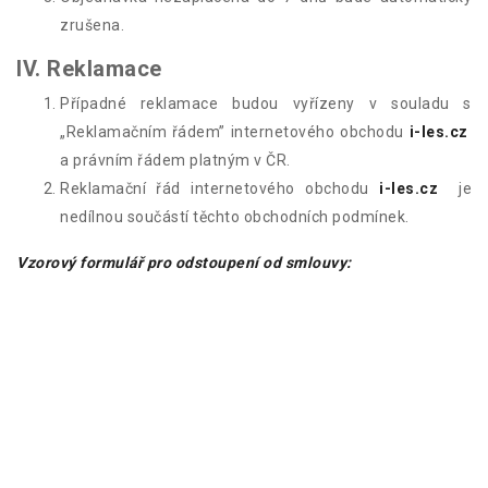
zrušena.
IV. Reklamace
Případné reklamace budou vyřízeny v souladu s
„Reklamačním řádem” internetového obchodu
i-les.cz
a právním řádem platným v ČR.
Reklamační řád internetového obchodu
i-les.cz
je
nedílnou součástí těchto obchodních podmínek.
Vzorový formulář pro odstoupení od smlouvy:
Oznámení o odstoupení od smlouvy
- Adresát (zde podnikatel vloží jméno a příjmení/obchodní
firmu, adresu sídla a případně faxové číslo a e-mailovou
adresu podnikatele):
- Oznamuji/oznamujeme (*), že tímto odstupuji/odstupujeme
(*) od smlouvy o nákupu tohoto zboží (*)/ o poskytnutí těchto