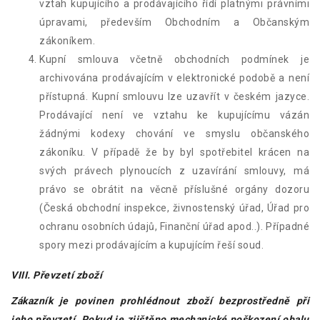
vztah kupujícího a prodávajícího řídí platnými právními
úpravami, především Obchodním a Občanským
zákoníkem.
Kupní smlouva včetně obchodních podmínek je
archivována prodávajícím v elektronické podobě a není
přístupná. Kupní smlouvu lze uzavřít v českém jazyce.
Prodávající není ve vztahu ke kupujícímu vázán
žádnými kodexy chování ve smyslu občanského
zákoníku. V případě že by byl spotřebitel krácen na
svých právech plynoucích z uzavírání smlouvy, má
právo se obrátit na věcně příslušné orgány dozoru
(Česká obchodní inspekce, živnostenský úřad, Úřad pro
ochranu osobních údajů, Finanční úřad apod..). Případné
spory mezi prodávajícím a kupujícím řeší soud.
VIII. Převzetí zboží
Zákazník je povinen prohlédnout zboží bezprostředně při
jeho převzetí. Pokud je zjištěno mechanické poškození obalu