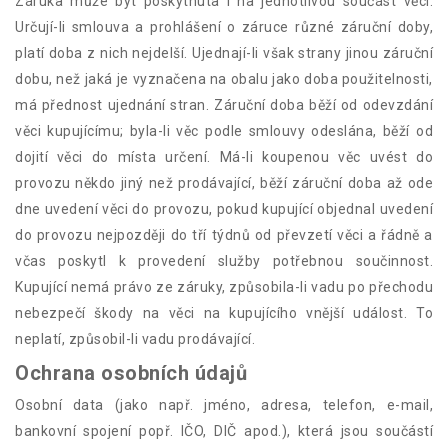
Záruka může být poskytnuta i na jednotlivou součást věci.
Určují-li smlouva a prohlášení o záruce různé záruční doby,
platí doba z nich nejdelší. Ujednají-li však strany jinou záruční
dobu, než jaká je vyznačena na obalu jako doba použitelnosti,
má přednost ujednání stran. Záruční doba běží od odevzdání
věci kupujícímu; byla-li věc podle smlouvy odeslána, běží od
dojití věci do místa určení. Má-li koupenou věc uvést do
provozu někdo jiný než prodávající, běží záruční doba až ode
dne uvedení věci do provozu, pokud kupující objednal uvedení
do provozu nejpozději do tří týdnů od převzetí věci a řádně a
včas poskytl k provedení služby potřebnou součinnost.
Kupující nemá právo ze záruky, způsobila-li vadu po přechodu
nebezpečí škody na věci na kupujícího vnější událost. To
neplatí, způsobil-li vadu prodávající.
Ochrana osobních údajů
Osobní data (jako např. jméno, adresa, telefon, e-mail,
bankovní spojení popř. IČO, DIČ apod.), která jsou součástí