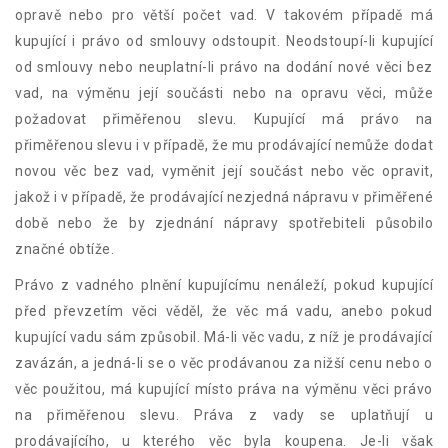
opravě nebo pro větší počet vad. V takovém případě má
kupující i právo od smlouvy odstoupit. Neodstoupí-li kupující
od smlouvy nebo neuplatní-li právo na dodání nové věci bez
vad, na výměnu její součásti nebo na opravu věci, může
požadovat přiměřenou slevu. Kupující má právo na
přiměřenou slevu i v případě, že mu prodávající nemůže dodat
novou věc bez vad, vyměnit její součást nebo věc opravit,
jakož i v případě, že prodávající nezjedná nápravu v přiměřené
době nebo že by zjednání nápravy spotřebiteli působilo
značné obtíže.
Právo z vadného plnění kupujícímu nenáleží, pokud kupující
před převzetím věci věděl, že věc má vadu, anebo pokud
kupující vadu sám způsobil. Má-li věc vadu, z níž je prodávající
zavázán, a jedná-li se o věc prodávanou za nižší cenu nebo o
věc použitou, má kupující místo práva na výměnu věci právo
na přiměřenou slevu. Práva z vady se uplatňují u
prodávajícího, u kterého věc byla koupena. Je-li však