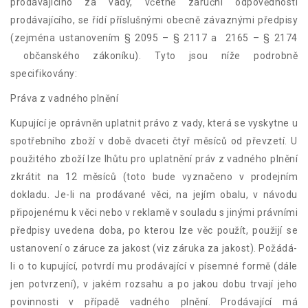
prodávajícího za vady, včetně záruční odpovědnosti
prodávajícího, se řídí příslušnými obecně závaznými předpisy
(zejména ustanovením § 2095 – § 2117 a 2165 – § 2174
občanského zákoníku). Tyto jsou níže podrobně
specifikovány:
Práva z vadného plnění
Kupující je oprávněn uplatnit právo z vady, která se vyskytne u
spotřebního zboží v době dvaceti čtyř měsíců od převzetí. U
použitého zboží lze lhůtu pro uplatnění práv z vadného plnění
zkrátit na 12 měsíců (toto bude vyznačeno v prodejním
dokladu. Je-li na prodávané věci, na jejím obalu, v návodu
připojenému k věci nebo v reklamě v souladu s jinými právními
předpisy uvedena doba, po kterou lze věc použít, použijí se
ustanovení o záruce za jakost (viz záruka za jakost). Požádá-
li o to kupující, potvrdí mu prodávající v písemné formě (dále
jen potvrzení), v jakém rozsahu a po jakou dobu trvají jeho
povinnosti v případě vadného plnění. Prodávající má