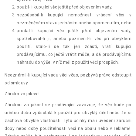
použil-li kupující věc ještě před objevením vady,
nezpůsobil-li kupující nemožnost vrácení věci v
nezměněném stavu jednáním anebo opomenutím, nebo
prodal-li kupující věc ještě před objevením vady,
spotřeboval-li ji, anebo pozměnil-li věc při obvyklém
použití; stalo-li se tak jen zčásti, vrátí kupující
prodávajícímu, co ještě vrátit může, a dá prodávajícímu
náhradu do výše, v níž měl z použití věci prospěch.
Neoznámil-li kupující vadu věci včas, pozbývá právo odstoupit
od smlouvy.
Záruka za jakost
Zárukou za jakost se prodávající zavazuje, že věc bude po
určitou dobu způsobilá k použití pro obvyklý účel nebo že si
zachová obvyklé vlastnosti. Tyto účinky má i uvedení záruční
doby nebo doby použitelnosti věci na obalu nebo v reklamě.