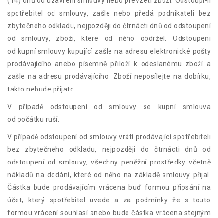
(14) dnů od uzavření smlouvy nebo převzetí zboží. Odstoupí-li
spotřebitel od smlouvy, zašle nebo předá podnikateli bez
zbytečného odkladu, nejpozději do čtrnácti dnů od odstoupení
od smlouvy, zboží, které od něho obdržel. Odstoupení
od kupní smlouvy kupující zašle na adresu elektronické pošty
prodávajícího anebo písemně přiloží k odeslanému zboží a
zašle na adresu prodávajícího. Zboží neposílejte na dobírku,
takto nebude přijato.
V případě odstoupení od smlouvy se kupní smlouva
od počátku ruší.
V případě odstoupení od smlouvy vrátí prodávající spotřebiteli
bez zbytečného odkladu, nejpozději do čtrnácti dnů od
odstoupení od smlouvy, všechny peněžní prostředky včetně
nákladů na dodání, které od něho na základě smlouvy přijal.
Částka bude prodávajícím vrácena buď formou připsání na
účet, který spotřebitel uvede a za podmínky že s touto
formou vrácení souhlasí anebo bude částka vrácena stejným