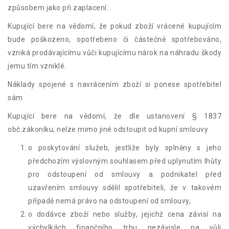
způsobem jako při zaplacení.
Kupující bere na vědomí, že pokud zboží vrácené kupujícím
bude poškozeno, opotřebeno či částečně spotřebováno,
vzniká prodávajícímu vůči kupujícímu nárok na náhradu škody
jemu tím vzniklé.
Náklady spojené s navrácením zboží si ponese spotřebitel
sám
Kupující bere na vědomí, že dle ustanovení § 1837
obč.zákoníku, nelze mimo jiné odstoupit od kupní smlouvy
o poskytování služeb, jestliže byly splněny s jeho
předchozím výslovným souhlasem před uplynutím lhůty
pro odstoupení od smlouvy a podnikatel před
uzavřením smlouvy sdělil spotřebiteli, že v takovém
případě nemá právo na odstoupení od smlouvy,
o dodávce zboží nebo služby, jejichž cena závisí na
výchylkách finančního trhu nezávisle na vůli