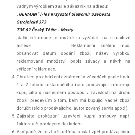
vadným výrobkem zašle zákazník na adresu:
„GERMAN” i-les Krzysztof Slawomir Szebesta
Strojnická 373
735 62 Český Těšín - Mosty
,další informace je možné si vyžádat. na e-mailové
adrese:
expo@i-les.cz
Reklamační sdělení musí
obsahovat datum dodání zboží, název výrobku,
reklamované množství, popis závady a návrh na
vyřízení reklamace.
Obratem po obdržení oznámení o závadách podle bodu
1 a 2 tohoto reklamačního řádu prodávající informuje
kupujícího o následném postupu v závislosti na druhu
zboží, především o tom, kam má kupující vadné zboží
doručit (sídlo prodávajícího, autorizovaný servis apod.).
Zajistěte prokázání uzavření kupní smlouvy např.
fakturou či prodejním dokladem
V případě, že je zboží potřeba poslat zpět prodávajícímu