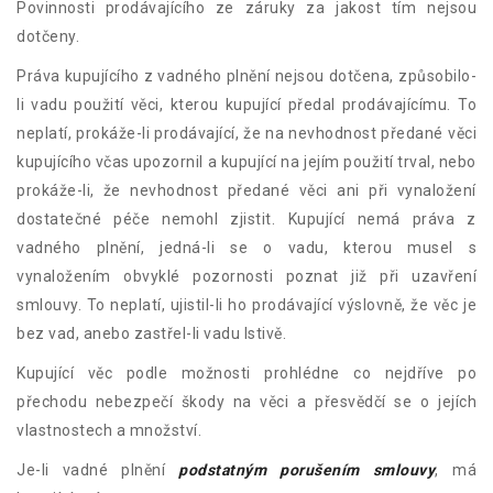
Povinnosti prodávajícího ze záruky za jakost tím nejsou
dotčeny.
Práva kupujícího z vadného plnění nejsou dotčena, způsobilo-
li vadu použití věci, kterou kupující předal prodávajícímu. To
neplatí, prokáže-li prodávající, že na nevhodnost předané věci
kupujícího včas upozornil a kupující na jejím použití trval, nebo
prokáže-li, že nevhodnost předané věci ani při vynaložení
dostatečné péče nemohl zjistit. Kupující nemá práva z
vadného plnění, jedná-li se o vadu, kterou musel s
vynaložením obvyklé pozornosti poznat již při uzavření
smlouvy. To neplatí, ujistil-li ho prodávající výslovně, že věc je
bez vad, anebo zastřel-li vadu lstivě.
Kupující věc podle možnosti prohlédne co nejdříve po
přechodu nebezpečí škody na věci a přesvědčí se o jejích
vlastnostech a množství.
Je-li vadné plnění
podstatným porušením smlouvy
, má