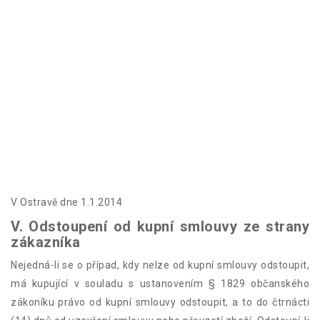
služeb (*)
- Datum objednání (*)/datum obdržení (*)
- Jméno a příjmení spotřebitele/spotřebitelů
- Adresa spotřebitele/spotřebitelů
- Podpis spotřebitele/spotřebitelů (pouze pokud je tento
formulář zasílán v listinné podobě)
- Datum
(*) Nehodící se škrtněte nebo údaje doplňte.
V Ostravě dne 1.1.2014
V. Odstoupení od kupní smlouvy ze strany
zákazníka
Nejedná-li se o případ, kdy nelze od kupní smlouvy odstoupit,
má kupující v souladu s ustanovením § 1829 občanského
zákoníku právo od kupní smlouvy odstoupit, a to do čtrnácti