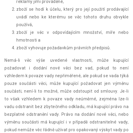
reklamy jimi prováděné,
zboží se hodí k účelu, který pro její použití prodávající
uvádí nebo ke kterému se věc tohoto druhu obvykle
používá,
zboží je věc v odpovídajícím množství, míře nebo
hmotnosti a
zboží vyhovuje požadavkům právních předpisů.
Nemá-li věc výše uvedené vlastnosti, může kupující
požadovat i dodání nové věci bez vad, pokud to není
vzhledem k povaze vady nepřiměřené, ale pokud se vada týká
pouze součásti věci, může kupující požadovat jen výměnu
součásti; není-li to možné, může odstoupit od smlouvy. Je-li
to však vzhledem k povaze vady neúměrné, zejména lze-li
vadu odstranit bez zbytečného odkladu, má kupující právo na
bezplatné odstranění vady. Právo na dodání nové věci, nebo
výměnu součásti má kupující i v případě odstranitelné vady,
pokud nemůže věc řádně užívat pro opakovaný výskyt vady po