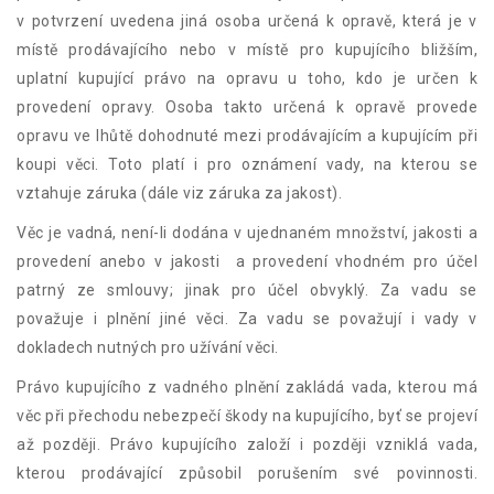
v potvrzení uvedena jiná osoba určená k opravě, která je v
místě prodávajícího nebo v místě pro kupujícího bližším,
uplatní kupující právo na opravu u toho, kdo je určen k
provedení opravy. Osoba takto určená k opravě provede
opravu ve lhůtě dohodnuté mezi prodávajícím a kupujícím při
koupi věci. Toto platí i pro oznámení vady, na kterou se
vztahuje záruka (dále viz záruka za jakost).
Věc je vadná, není-li dodána v ujednaném množství, jakosti a
provedení anebo v jakosti a provedení vhodném pro účel
patrný ze smlouvy; jinak pro účel obvyklý. Za vadu se
považuje i plnění jiné věci. Za vadu se považují i vady v
dokladech nutných pro užívání věci.
Právo kupujícího z vadného plnění zakládá vada, kterou má
věc při přechodu nebezpečí škody na kupujícího, byť se projeví
až později. Právo kupujícího založí i později vzniklá vada,
kterou prodávající způsobil porušením své povinnosti.