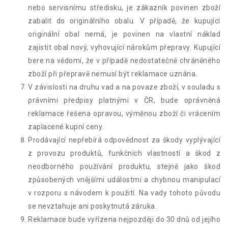
nebo servisnímu středisku, je zákazník povinen zboží
zabalit do originálního obalu. V případě, že kupující
originální obal nemá, je povinen na vlastní náklad
zajistit obal nový, vyhovující nárokům přepravy. Kupující
bere na vědomí, že v případě nedostatečně chráněného
zboží při přepravě nemusí být reklamace uznána.
V závislosti na druhu vad a na povaze zboží, v souladu s
právními předpisy platnými v ČR, bude oprávněná
reklamace řešena opravou, výměnou zboží či vrácením
zaplacené kupní ceny.
Prodávající nepřebírá odpovědnost za škody vyplývající
z provozu produktů, funkčních vlastností a škod z
neodborného používání produktu, stejně jako škod
způsobených vnějšími událostmi a chybnou manipulací
v rozporu s návodem k použití. Na vady tohoto původu
se nevztahuje ani poskytnutá záruka.
Reklamace bude vyřízena nejpozději do 30 dnů od jejího