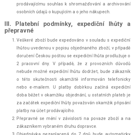
prodávajícímu souhlas k shromažďování a archivování
osobních údajů o kupujícím a o jeho nákupech.
III. Platební podmínky, expediční lhůty a
přepravné
Veškeré zboží bude expedováno v souladu s expediční
lhůtou uvedenou v popisu objednaného zboží, v případě
doručení Českou poštou se expediční lhůta prodlužuje o
2 pracovní dny. V případě, že z provozních důvodů
nebude možné expediční lhůtu dodržet, bude zákazník
o této skutečnosti okamžitě informován telefonicky
nebo e-mailem. U platby dobírkou začíná expediční
doba běžet v okamžiku objednání, u ostatních plateb je
za začátek expediční lhůty považován okamžik připsání
platby na účet prodávajícího.
Přepravné se mění v závislosti na povaze zboží a na
zákazníkem vybraném druhu dopravce.
Objednávka nezaplacená do 7 dnů bude automaticky