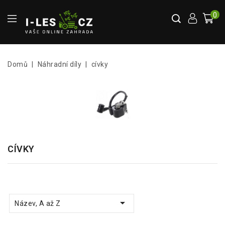
0
Domů
Náhradní díly
cívky
CÍVKY

Název, A až Z